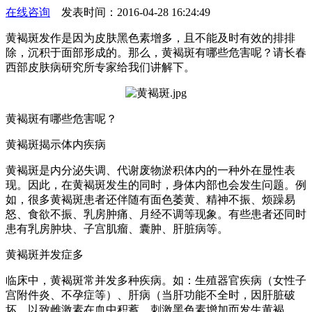
在线咨询
发表时间：2016-04-28 16:24:49
黄褐斑发作是因为皮肤黑色素增多，且不能及时有效的排排
除，沉积于面部形成的。那么，黄褐斑有哪些危害呢？请长春
西部皮肤病研究所专家给我们讲解下。
黄褐斑有哪些危害呢？
黄褐斑揭示体内疾病
黄褐斑是内分泌失调、代谢废物淤积体内的一种外在显性表
现。因此，在黄褐斑发生的同时，身体内部也会发生问题。例
如，很多黄褐斑患者还伴随有面色萎黄、精神不振、烦躁易
怒、食欲不振、乳房肿痛、月经不调等现象。有些患者还同时
患有乳房肿块、子宫肌瘤、囊肿、肝脏病等。
黄褐斑并发症多
临床中，黄褐斑常并发多种疾病。如：生殖器官疾病（女性子
宫附件炎、不孕症等）、肝病（当肝功能不全时，因肝脏破
坏，以致雌激素在血中积蓄，刺激黑色素增加而发生黄褐