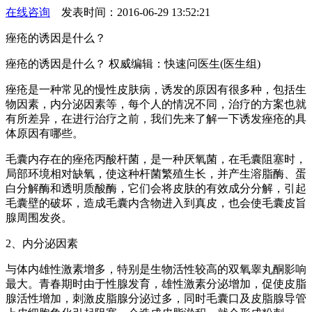
在线咨询
发表时间：2016-06-29 13:52:21
痤疮的诱因是什么？
痤疮的诱因是什么？ 权威编辑：快速问医生(医生组)
痤疮是一种常见的慢性皮肤病，诱发的原因有很多种，包括生
物因素，内分泌因素等，每个人的情况不同，治疗的方案也就
有所差异，在进行治疗之前，我们先来了解一下诱发痤疮的具
体原因有哪些。
毛囊内存在的痤疮丙酸杆菌，是一种厌氧菌，在毛囊阻塞时，
局部环境相对缺氧，使这种杆菌繁殖生长，并产生溶脂酶、蛋
白分解酶和透明质酸酶，它们会将皮肤的有效成分分解，引起
毛囊壁的破坏，造成毛囊内含物进入到真皮，也会使毛囊皮旨
腺周围发炎。
2、内分泌因素
与体内雄性激素增多，特别是生物活性较高的双氧睾丸酮影响
最大。青春期时由于性腺发育，雄性激素分泌增加，促使皮脂
腺活性增加，刺激皮脂腺分泌过多，同时毛囊口及皮脂腺导管