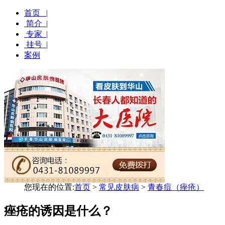
首页 |
简介 |
专家 |
挂号 |
案例
您现在的位置:
首页
>
常见皮肤病
>
青春痘（痤疮）
痤疮的诱因是什么？