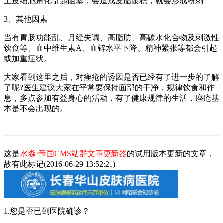
上皮细胞角化引起阻塞，会造成皮脂淤积，就会形成粉刺
3、其他因素
当有胃肠功能乱、月经失调、高脂肪、高碳水化合物及刺激性
饮食等、血中维生素A、血锌水平下降、精神紧张等都会引起
或加重症状。
大家看到这里之后，对痤疮的诱因是否已经有了进一步的了解
了呢?医生建议大家在平常要保持面部的干净，规律饮食和作
息，多点参加有益身心的活动，有了健康规律的生活，痤疮基
本是不会出现的。
这是
水淼·帝国CMS站群文章更新器
的试用版本更新的文章，
故有此标记(2016-06-29 13:52:21)
1.您是否已到医院确诊？