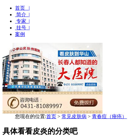
首页 |
简介 |
专家 |
挂号 |
案例
您现在的位置:
首页
>
常见皮肤病
>
青春痘（痤疮）
具体看看皮炎的分类吧