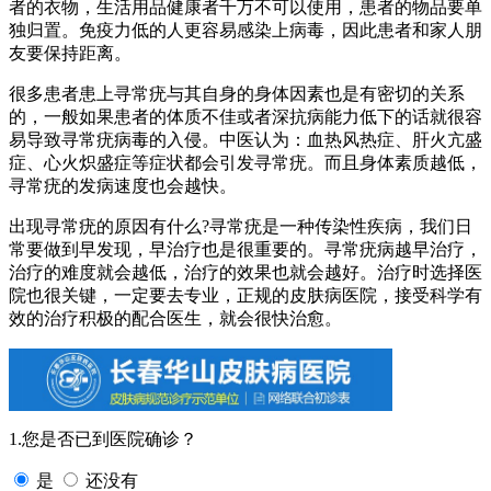
者的衣物，生活用品健康者千万不可以使用，患者的物品要单
独归置。免疫力低的人更容易感染上病毒，因此患者和家人朋
友要保持距离。
很多患者患上寻常疣与其自身的身体因素也是有密切的关系
的，一般如果患者的体质不佳或者深抗病能力低下的话就很容
易导致寻常疣病毒的入侵。中医认为：血热风热症、肝火亢盛
症、心火炽盛症等症状都会引发寻常疣。而且身体素质越低，
寻常疣的发病速度也会越快。
出现寻常疣的原因有什么?寻常疣是一种传染性疾病，我们日
常要做到早发现，早治疗也是很重要的。寻常疣病越早治疗，
治疗的难度就会越低，治疗的效果也就会越好。治疗时选择医
院也很关键，一定要去专业，正规的皮肤病医院，接受科学有
效的治疗积极的配合医生，就会很快治愈。
1.您是否已到医院确诊？
是
还没有