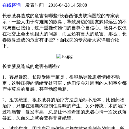
在线咨询
发表时间：2016-04-28 14:59:08
长春腋臭造成的危害有哪些?长春西部皮肤病医院的专家表
示：一些人由于有难闻的腋臭，导致身边的朋友躲得远远的不
敢与自己接触，这严重挫伤她们的自尊心自信心。腋臭不仅仅
在社交上会出现很大的问题，而且还有更大的危害。那么，长
春腋臭造成的危害有哪些?下面我院的专家给大家详细介绍
下。
长春腋臭造成的危害有哪些?
1、容易暴怒。长期受困于腋臭，很容易导致患者情绪不稳
定，这种压抑的情绪无处可渲，他们便会对周围的人和事全都
产生莫名的反感，甚至动怒动粗。
2、沮丧绝望。很多腋臭的治疗方法是治标不治本，比如药物
治疗，只能在短期内控制住臭味的产生。另外传统手术的治疗
过程痛苦，复发率高，总是让怀抱希望的患者心情一次次跌落
谷底，久而久之就会变得非常绝望。
3、过度焦虑。因为自己身体随时都在散发着刺鼻的气味，所