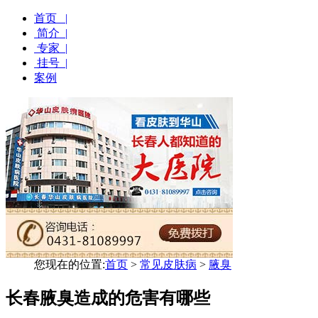
首页 |
简介 |
专家 |
挂号 |
案例
您现在的位置:
首页
>
常见皮肤病
>
腋臭
长春腋臭造成的危害有哪些