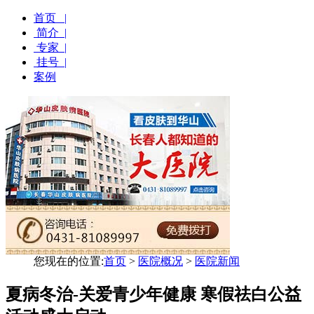
首页 |
简介 |
专家 |
挂号 |
案例
您现在的位置:
首页
>
医院概况
>
医院新闻
夏病冬治-关爱青少年健康 寒假祛白公益