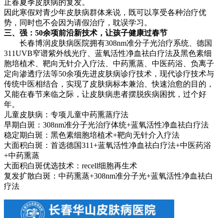
止春夏季皮肤病的复发。
因此寒假对青少年皮肤病群体来说，既可以享受各种治疗优
势，同时也不会因为请假治疗，耽误学习。
三、强：50余项前沿新技术，让孩子健康过春节
长春博润皮肤病医院拥有308nm准分子光治疗系统、德国
311UVB窄谱紫外线光疗、蓝氧活性净血祛白疗法及黑色素细
胞培植术、靶向无针介入疗法、中药熏蒸、中医药浴、负离子
定向渗透疗法等50余项先进皮肤病诊疗技术，现代诊疗技术与
传统中医相结合，实现了皮肤病标本兼治、快速治愈的目的，
又能在春节来临之际，让皮肤病患者摆脱疾病困扰，过个好
年。
儿童皮肤病：专项儿童中药熏蒸疗法
早期白斑：308nm准分子光治疗体统+蓝氧活性净血祛白疗法
稳定期白斑：黑色素细胞培植术+靶向无针介入疗法
大面积白斑：首选德国311+蓝氧活性净血祛白疗法+中医药浴
+中药熏蒸
大面积白斑优选技术：recell细胞再生术
复发扩散白斑：中药熏蒸+308nm准分子光+蓝氧活性净血祛白
疗法